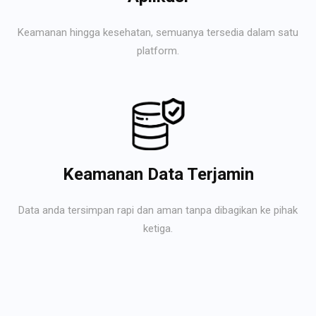
Keamanan hingga kesehatan, semuanya tersedia dalam satu
platform.
Keamanan Data Terjamin
Data anda tersimpan rapi dan aman tanpa dibagikan ke pihak
ketiga.