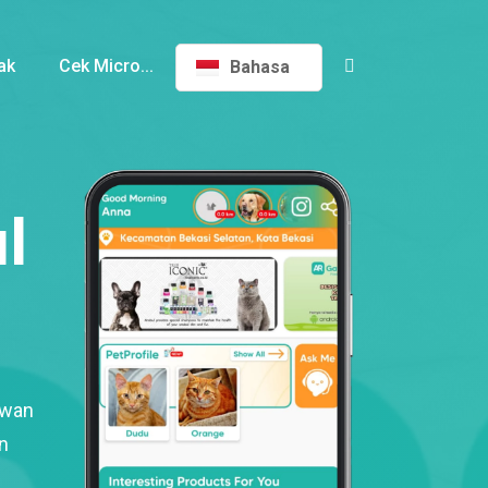
ak
Cek Micro...
Bahasa
l
ewan
n