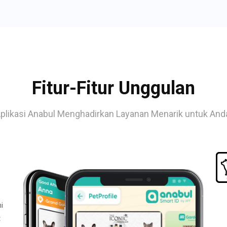
Fitur-Fitur Unggulan
plikasi Anabul Menghadirkan Layanan Menarik untuk And
i
t