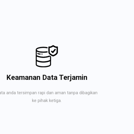
Keamanan Data Terjamin
ata anda tersimpan rapi dan aman tanpa dibagikan
ke pihak ketiga.