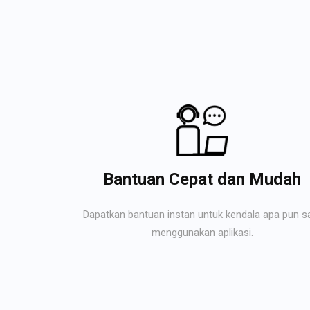
Bantuan Cepat dan Mudah
Dapatkan bantuan instan untuk kendala apa pun s
menggunakan aplikasi.