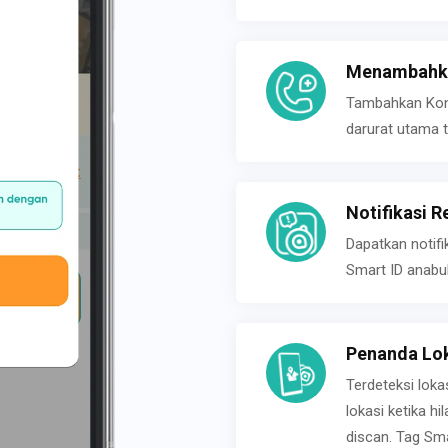
Menambahka
Tambahkan Konta
darurat utama t
Notifikasi R
Dapatkan notifi
Smart ID anabu
Penanda Lok
Terdeteksi loka
lokasi ketika h
discan. Tag Sma