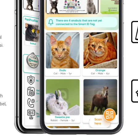
l
i.
ah
bel,