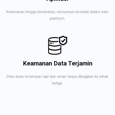
Keamanan hingga kesehatan, semuanya tersedia dalam satu
platform.
Keamanan Data Terjamin
Data anda tersimpan rapi dan aman tanpa dibagikan ke pihak
ketiga.