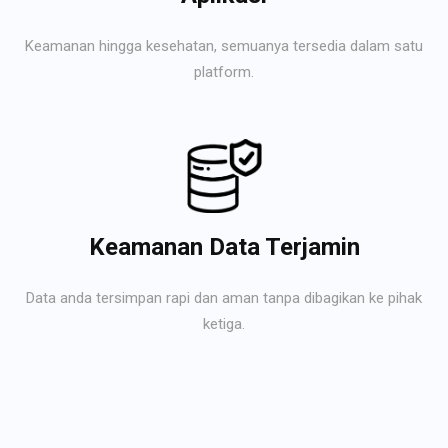
Keamanan hingga kesehatan, semuanya tersedia dalam satu
platform.
Keamanan Data Terjamin
Data anda tersimpan rapi dan aman tanpa dibagikan ke pihak
ketiga.