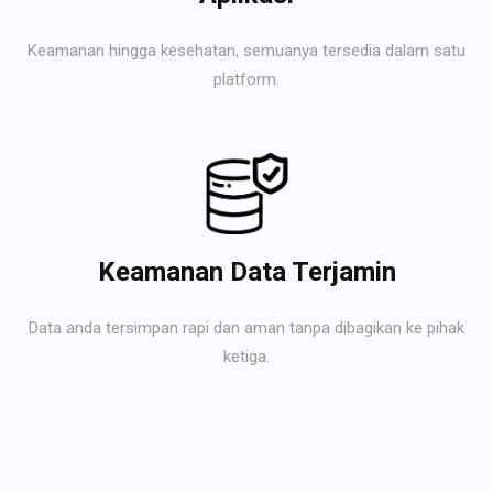
Keamanan hingga kesehatan, semuanya tersedia dalam satu
platform.
Keamanan Data Terjamin
Data anda tersimpan rapi dan aman tanpa dibagikan ke pihak
ketiga.