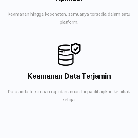
Keamanan hingga kesehatan, semuanya tersedia dalam satu
platform.
Keamanan Data Terjamin
Data anda tersimpan rapi dan aman tanpa dibagikan ke pihak
ketiga.