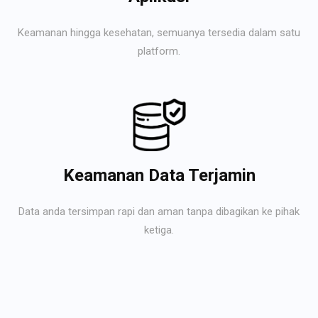
Keamanan hingga kesehatan, semuanya tersedia dalam satu
platform.
Keamanan Data Terjamin
Data anda tersimpan rapi dan aman tanpa dibagikan ke pihak
ketiga.