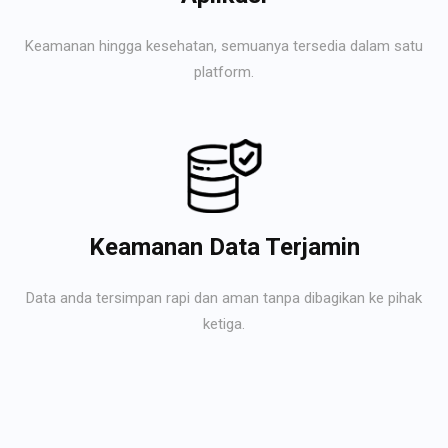
Keamanan hingga kesehatan, semuanya tersedia dalam satu
platform.
Keamanan Data Terjamin
Data anda tersimpan rapi dan aman tanpa dibagikan ke pihak
ketiga.