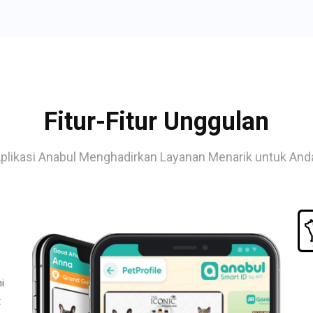
Fitur-Fitur Unggulan
plikasi Anabul Menghadirkan Layanan Menarik untuk And
i
t