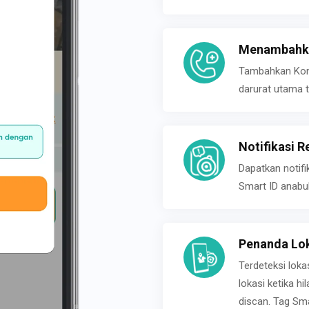
Menambahka
Tambahkan Konta
darurat utama t
Notifikasi R
Dapatkan notifi
Smart ID anabu
Penanda Lok
Terdeteksi loka
lokasi ketika h
discan. Tag Sma