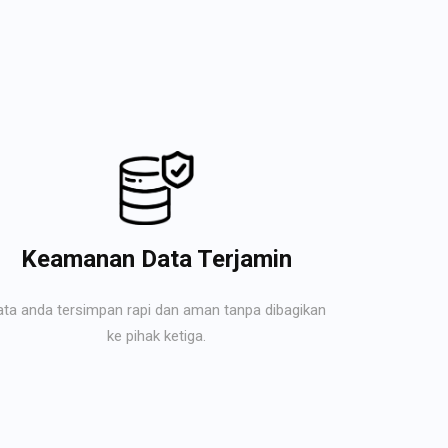
Keamanan Data Terjamin
ata anda tersimpan rapi dan aman tanpa dibagikan
ke pihak ketiga.