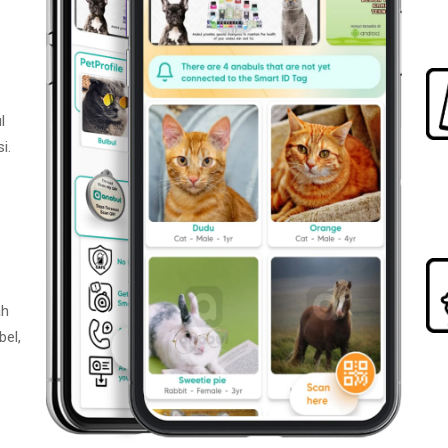
l
i.
ah
bel,