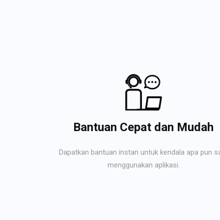
Bantuan Cepat dan Mudah
Dapatkan bantuan instan untuk kendala apa pun s
menggunakan aplikasi.