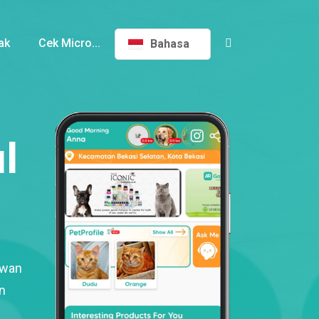
ak
Cek Micro...
Bahasa
l
ewan
n