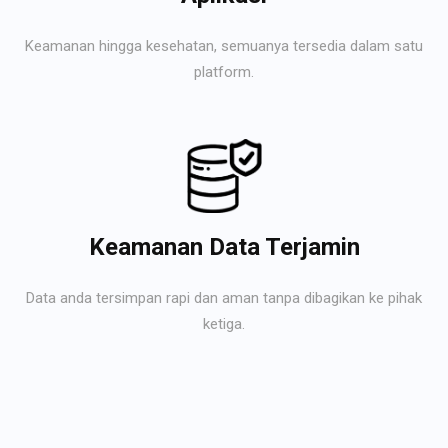
Keamanan hingga kesehatan, semuanya tersedia dalam satu
platform.
Keamanan Data Terjamin
Data anda tersimpan rapi dan aman tanpa dibagikan ke pihak
ketiga.