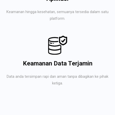
Keamanan hingga kesehatan, semuanya tersedia dalam satu
platform.
Keamanan Data Terjamin
Data anda tersimpan rapi dan aman tanpa dibagikan ke pihak
ketiga.