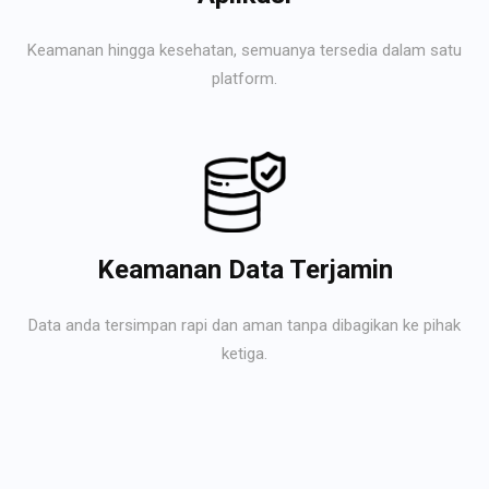
Keamanan hingga kesehatan, semuanya tersedia dalam satu
platform.
Keamanan Data Terjamin
Data anda tersimpan rapi dan aman tanpa dibagikan ke pihak
ketiga.