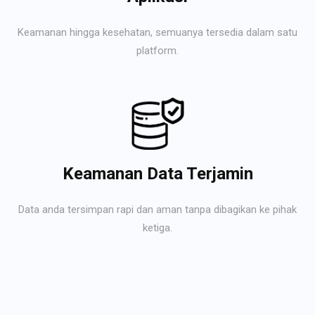
Keamanan hingga kesehatan, semuanya tersedia dalam satu
platform.
Keamanan Data Terjamin
Data anda tersimpan rapi dan aman tanpa dibagikan ke pihak
ketiga.