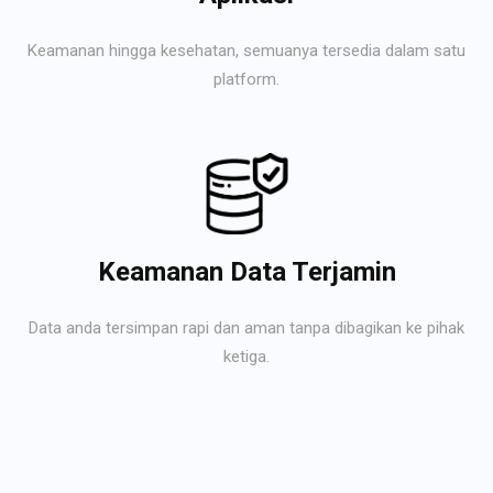
Keamanan hingga kesehatan, semuanya tersedia dalam satu
platform.
Keamanan Data Terjamin
Data anda tersimpan rapi dan aman tanpa dibagikan ke pihak
ketiga.