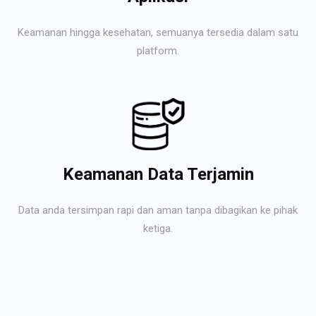
Keamanan hingga kesehatan, semuanya tersedia dalam satu
platform.
Keamanan Data Terjamin
Data anda tersimpan rapi dan aman tanpa dibagikan ke pihak
ketiga.