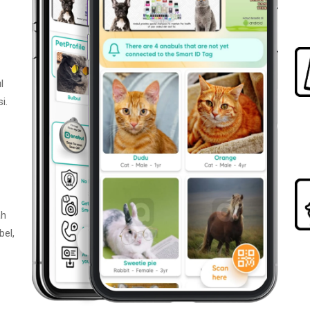
l
i.
ah
bel,