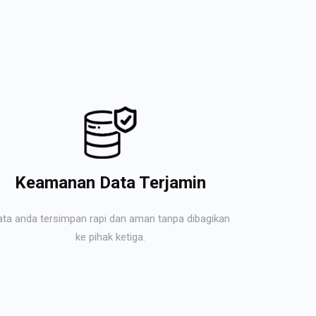
Keamanan Data Terjamin
ata anda tersimpan rapi dan aman tanpa dibagikan
ke pihak ketiga.