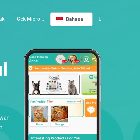
ak
Cek Micro...
Bahasa
l
ewan
n