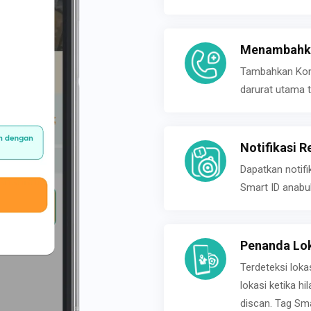
Menambahka
Tambahkan Konta
darurat utama t
Notifikasi R
Dapatkan notifi
Smart ID anabu
Penanda Lok
Terdeteksi loka
lokasi ketika h
discan. Tag Sma