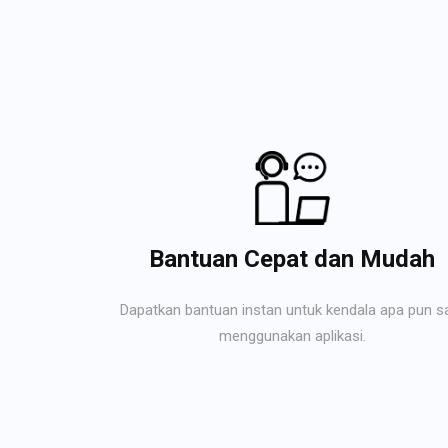
Bantuan Cepat dan Mudah
Dapatkan bantuan instan untuk kendala apa pun s
menggunakan aplikasi.