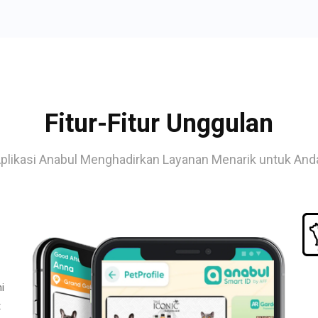
Fitur-Fitur Unggulan
plikasi Anabul Menghadirkan Layanan Menarik untuk And
i
t