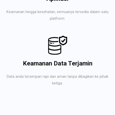
Keamanan hingga kesehatan, semuanya tersedia dalam satu
platform.
Keamanan Data Terjamin
Data anda tersimpan rapi dan aman tanpa dibagikan ke pihak
ketiga.