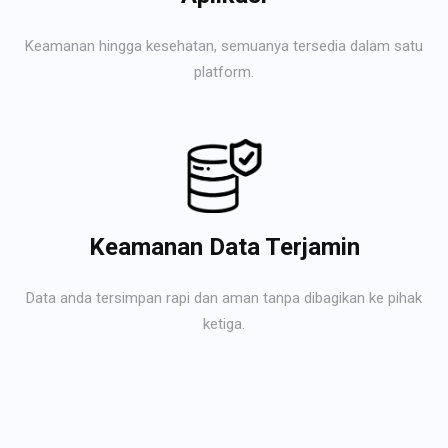
Keamanan hingga kesehatan, semuanya tersedia dalam satu
platform.
Keamanan Data Terjamin
Data anda tersimpan rapi dan aman tanpa dibagikan ke pihak
ketiga.