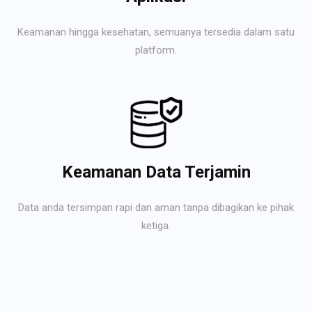
Keamanan hingga kesehatan, semuanya tersedia dalam satu
platform.
Keamanan Data Terjamin
Data anda tersimpan rapi dan aman tanpa dibagikan ke pihak
ketiga.