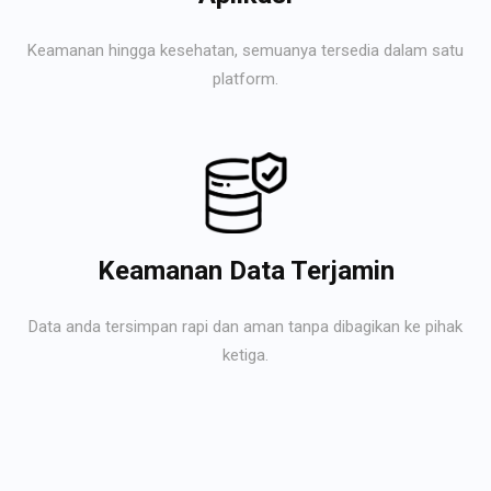
Keamanan hingga kesehatan, semuanya tersedia dalam satu
platform.
Keamanan Data Terjamin
Data anda tersimpan rapi dan aman tanpa dibagikan ke pihak
ketiga.