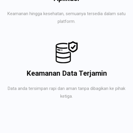
Keamanan hingga kesehatan, semuanya tersedia dalam satu
platform.
Keamanan Data Terjamin
Data anda tersimpan rapi dan aman tanpa dibagikan ke pihak
ketiga.