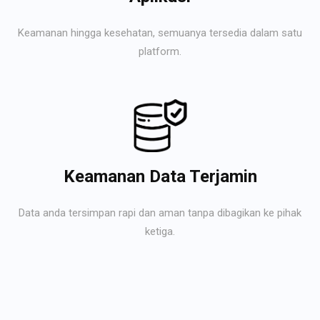
Keamanan hingga kesehatan, semuanya tersedia dalam satu
platform.
Keamanan Data Terjamin
Data anda tersimpan rapi dan aman tanpa dibagikan ke pihak
ketiga.