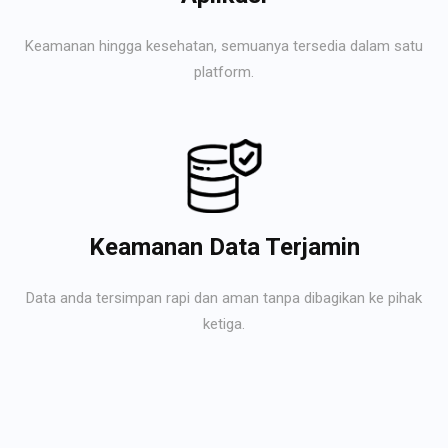
Keamanan hingga kesehatan, semuanya tersedia dalam satu
platform.
Keamanan Data Terjamin
Data anda tersimpan rapi dan aman tanpa dibagikan ke pihak
ketiga.