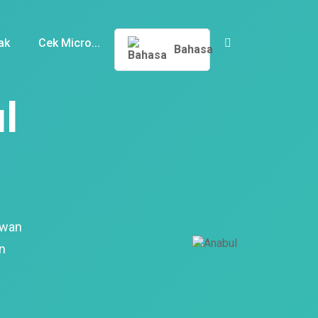
ak
Cek Micro...
Bahasa
l
ewan
n