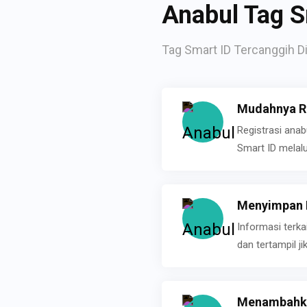
Anabul Tag S
Tag Smart ID Tercanggih Di
Mudahnya Re
Registrasi ana
Smart ID melal
Menyimpan P
Informasi terk
dan tertampil 
Menambahka