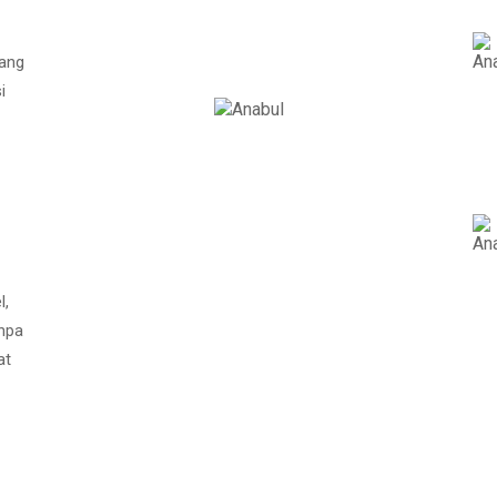
ang
i
l,
npa
at