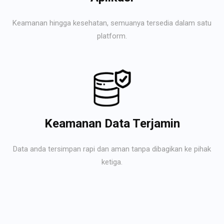
Keamanan hingga kesehatan, semuanya tersedia dalam satu
platform.
Keamanan Data Terjamin
Data anda tersimpan rapi dan aman tanpa dibagikan ke pihak
ketiga.