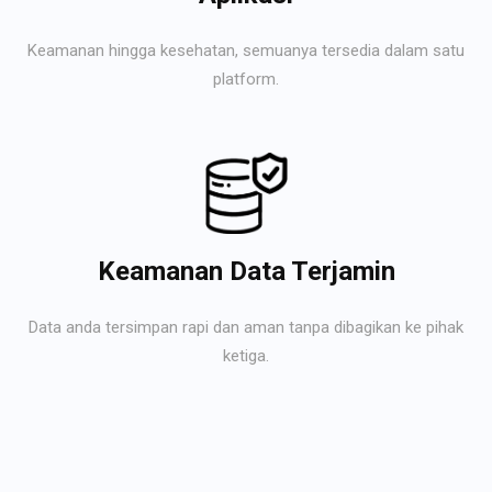
Keamanan hingga kesehatan, semuanya tersedia dalam satu
platform.
Keamanan Data Terjamin
Data anda tersimpan rapi dan aman tanpa dibagikan ke pihak
ketiga.