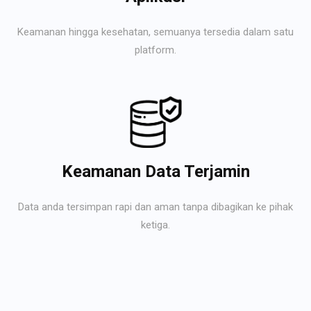
Keamanan hingga kesehatan, semuanya tersedia dalam satu
platform.
Keamanan Data Terjamin
Data anda tersimpan rapi dan aman tanpa dibagikan ke pihak
ketiga.