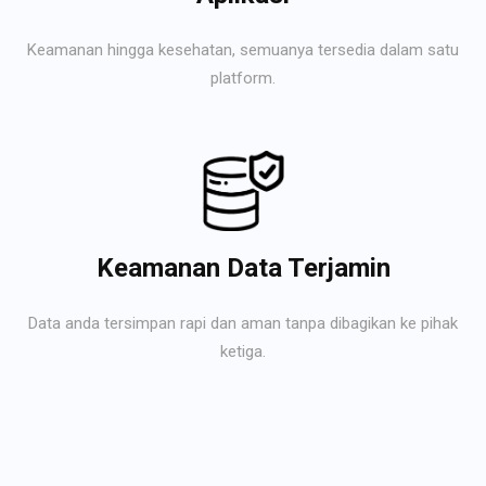
Keamanan hingga kesehatan, semuanya tersedia dalam satu
platform.
Keamanan Data Terjamin
Data anda tersimpan rapi dan aman tanpa dibagikan ke pihak
ketiga.