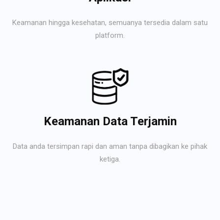
Keamanan hingga kesehatan, semuanya tersedia dalam satu
platform.
Keamanan Data Terjamin
Data anda tersimpan rapi dan aman tanpa dibagikan ke pihak
ketiga.