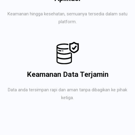
Keamanan hingga kesehatan, semuanya tersedia dalam satu
platform.
Keamanan Data Terjamin
Data anda tersimpan rapi dan aman tanpa dibagikan ke pihak
ketiga.