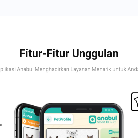
Fitur-Fitur Unggulan
plikasi Anabul Menghadirkan Layanan Menarik untuk And
i
t