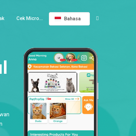
ak
Cek Micro...
Bahasa
l
ewan
n