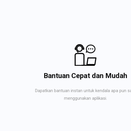
Bantuan Cepat dan Mudah
Dapatkan bantuan instan untuk kendala apa pun s
menggunakan aplikasi.