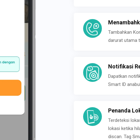
Menambahka
Tambahkan Konta
darurat utama t
Notifikasi R
Dapatkan notifi
Smart ID anabu
Penanda Lok
Terdeteksi loka
lokasi ketika h
discan. Tag Sma