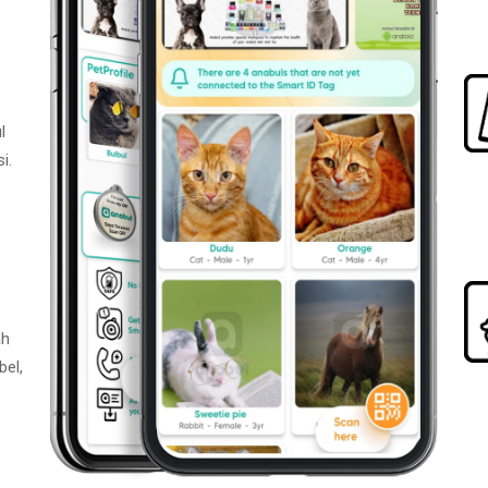
l
i.
ah
bel,