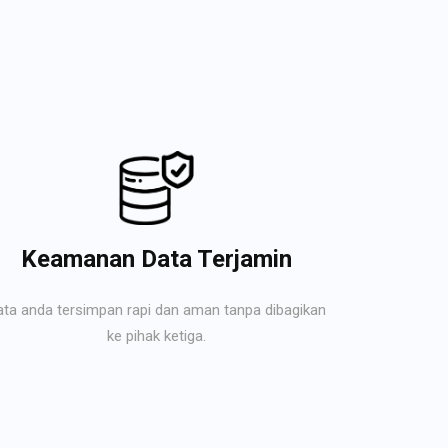
Keamanan Data Terjamin
ata anda tersimpan rapi dan aman tanpa dibagikan
ke pihak ketiga.