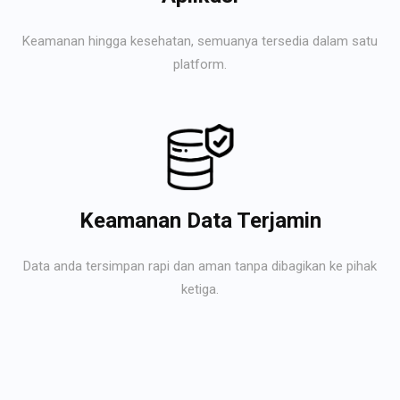
Keamanan hingga kesehatan, semuanya tersedia dalam satu
platform.
Keamanan Data Terjamin
Data anda tersimpan rapi dan aman tanpa dibagikan ke pihak
ketiga.