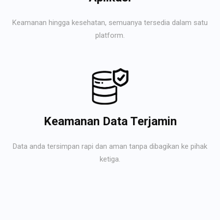
Keamanan hingga kesehatan, semuanya tersedia dalam satu
platform.
Keamanan Data Terjamin
Data anda tersimpan rapi dan aman tanpa dibagikan ke pihak
ketiga.