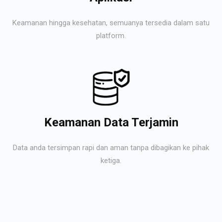
Keamanan hingga kesehatan, semuanya tersedia dalam satu
platform.
Keamanan Data Terjamin
Data anda tersimpan rapi dan aman tanpa dibagikan ke pihak
ketiga.