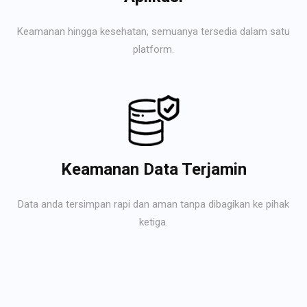
Keamanan hingga kesehatan, semuanya tersedia dalam satu
platform.
Keamanan Data Terjamin
Data anda tersimpan rapi dan aman tanpa dibagikan ke pihak
ketiga.