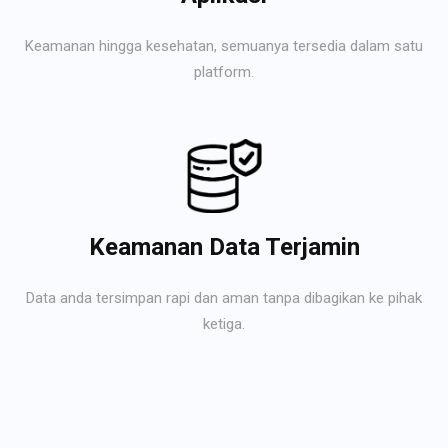
Keamanan hingga kesehatan, semuanya tersedia dalam satu
platform.
Keamanan Data Terjamin
Data anda tersimpan rapi dan aman tanpa dibagikan ke pihak
ketiga.