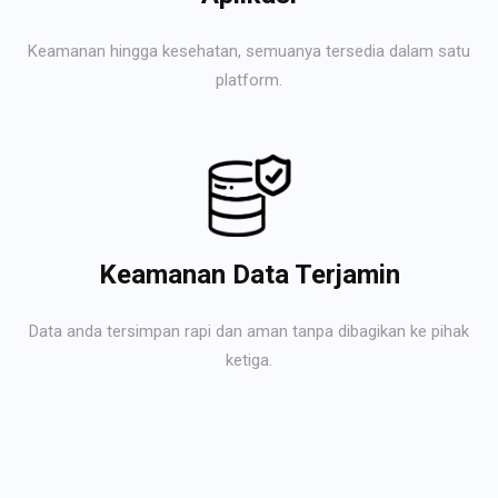
Keamanan hingga kesehatan, semuanya tersedia dalam satu
platform.
Keamanan Data Terjamin
Data anda tersimpan rapi dan aman tanpa dibagikan ke pihak
ketiga.