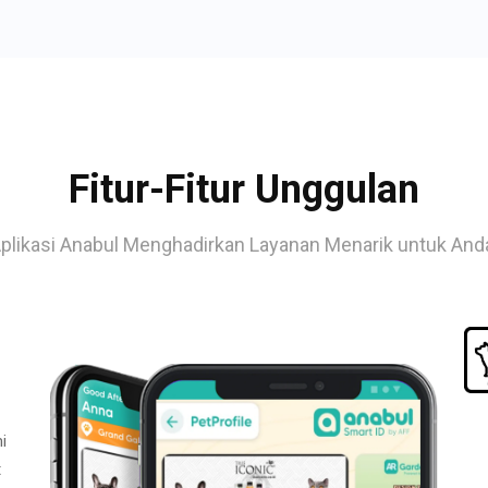
Fitur-Fitur Unggulan
plikasi Anabul Menghadirkan Layanan Menarik untuk And
i
t