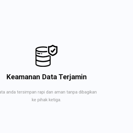
Keamanan Data Terjamin
ata anda tersimpan rapi dan aman tanpa dibagikan
ke pihak ketiga.