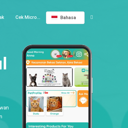
ak
Cek Micro...
Bahasa
l
ewan
n