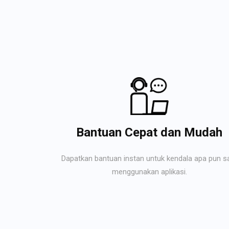
Bantuan Cepat dan Mudah
Dapatkan bantuan instan untuk kendala apa pun s
menggunakan aplikasi.