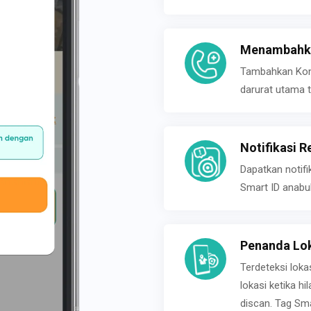
Menambahka
Tambahkan Konta
darurat utama t
Notifikasi R
Dapatkan notifi
Smart ID anabu
Penanda Lok
Terdeteksi loka
lokasi ketika h
discan. Tag Sma