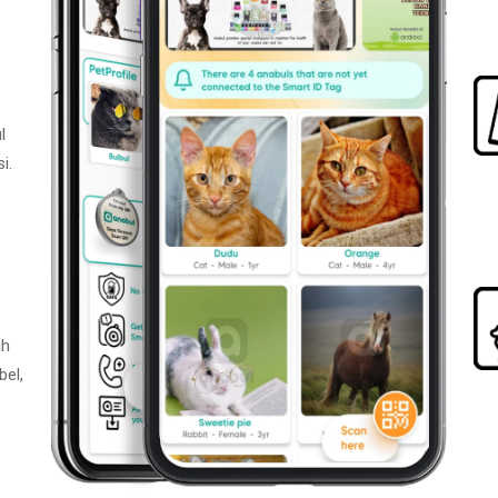
l
i.
ah
bel,