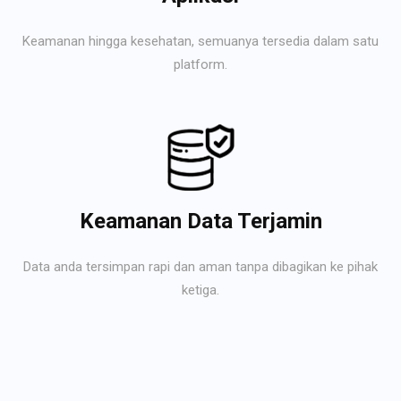
Keamanan hingga kesehatan, semuanya tersedia dalam satu
platform.
Keamanan Data Terjamin
Data anda tersimpan rapi dan aman tanpa dibagikan ke pihak
ketiga.