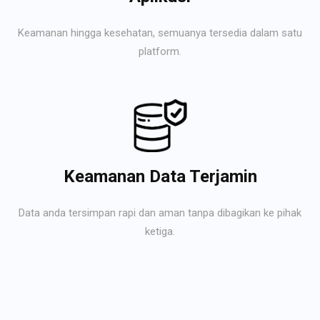
Keamanan hingga kesehatan, semuanya tersedia dalam satu
platform.
Keamanan Data Terjamin
Data anda tersimpan rapi dan aman tanpa dibagikan ke pihak
ketiga.