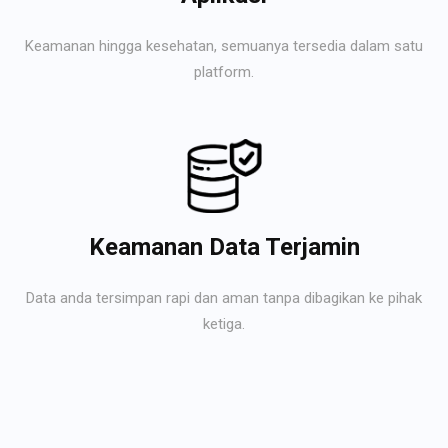
Keamanan hingga kesehatan, semuanya tersedia dalam satu
platform.
Keamanan Data Terjamin
Data anda tersimpan rapi dan aman tanpa dibagikan ke pihak
ketiga.