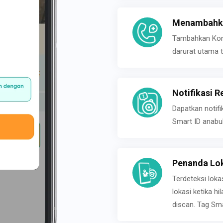
Menambahka
Tambahkan Konta
darurat utama t
Notifikasi R
Dapatkan notifi
Smart ID anabu
Penanda Lok
Terdeteksi loka
lokasi ketika h
discan. Tag Sma