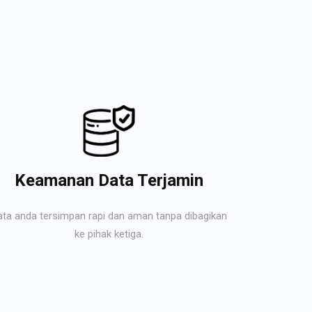
Keamanan Data Terjamin
ata anda tersimpan rapi dan aman tanpa dibagikan
ke pihak ketiga.