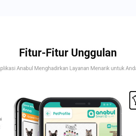
Fitur-Fitur Unggulan
plikasi Anabul Menghadirkan Layanan Menarik untuk And
i
t