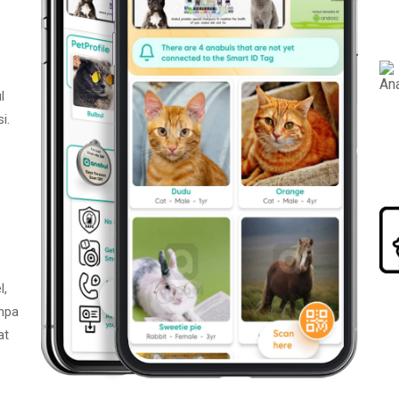
l
i.
l,
npa
at