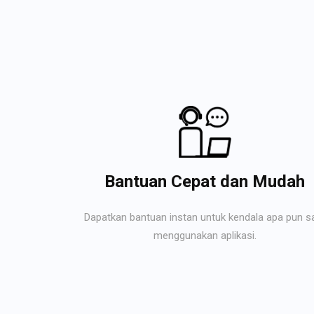
Bantuan Cepat dan Mudah
Dapatkan bantuan instan untuk kendala apa pun s
menggunakan aplikasi.