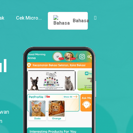
ak
Cek Micro...
Bahasa
l
ewan
n