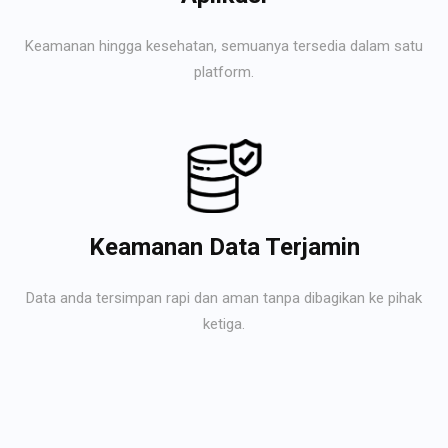
Keamanan hingga kesehatan, semuanya tersedia dalam satu
platform.
Keamanan Data Terjamin
Data anda tersimpan rapi dan aman tanpa dibagikan ke pihak
ketiga.