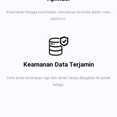
Keamanan hingga kesehatan, semuanya tersedia dalam satu
platform.
Keamanan Data Terjamin
Data anda tersimpan rapi dan aman tanpa dibagikan ke pihak
ketiga.