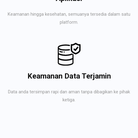
Keamanan hingga kesehatan, semuanya tersedia dalam satu
platform.
Keamanan Data Terjamin
Data anda tersimpan rapi dan aman tanpa dibagikan ke pihak
ketiga.