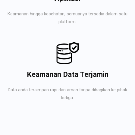
Keamanan hingga kesehatan, semuanya tersedia dalam satu
platform.
Keamanan Data Terjamin
Data anda tersimpan rapi dan aman tanpa dibagikan ke pihak
ketiga.