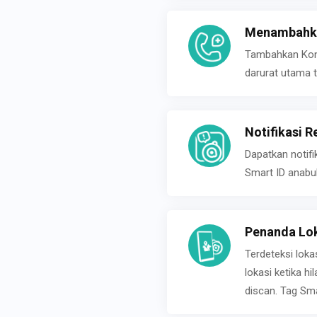
Menambahka
Tambahkan Konta
darurat utama t
Notifikasi R
Dapatkan notifi
Smart ID anabu
Penanda Lok
Terdeteksi loka
lokasi ketika h
discan. Tag Sma