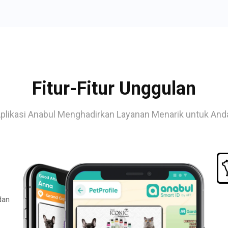
Fitur-Fitur Unggulan
plikasi Anabul Menghadirkan Layanan Menarik untuk And
dan