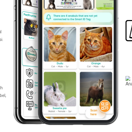
l
i.
ah
bel,