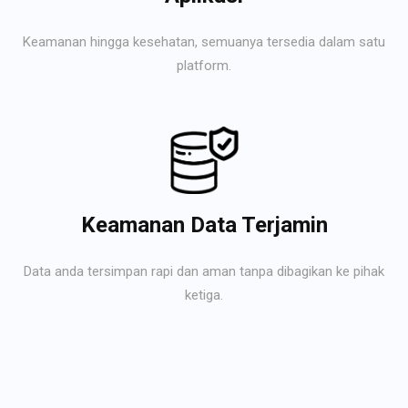
Keamanan hingga kesehatan, semuanya tersedia dalam satu
platform.
Keamanan Data Terjamin
Data anda tersimpan rapi dan aman tanpa dibagikan ke pihak
ketiga.