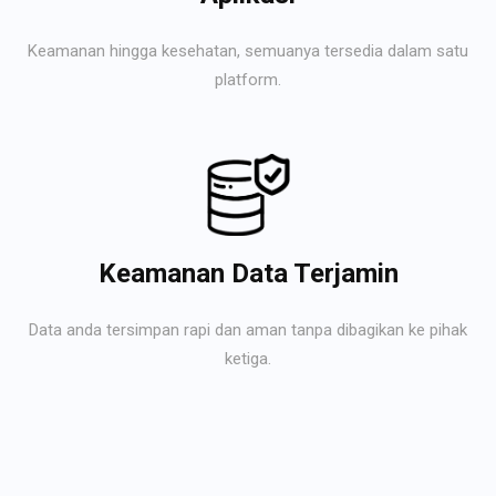
Keamanan hingga kesehatan, semuanya tersedia dalam satu
platform.
Keamanan Data Terjamin
Data anda tersimpan rapi dan aman tanpa dibagikan ke pihak
ketiga.