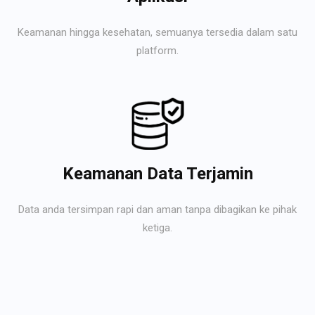
Keamanan hingga kesehatan, semuanya tersedia dalam satu
platform.
Keamanan Data Terjamin
Data anda tersimpan rapi dan aman tanpa dibagikan ke pihak
ketiga.